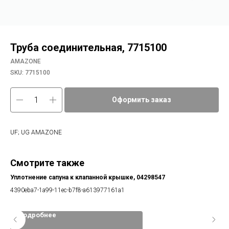
Труба соединительная, 7715100
AMAZONE
SKU:
7715100
Оформить заказ
UF; UG AMAZONE
Смотрите также
Уплотнение сапуна к клапанной крышке, 04298547
Фи
4390eba7-1a99-11ec-b7f8-a613977161a1
60f
Подробнее