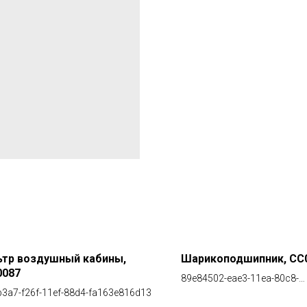
ьтр воздушный кабины,
Шарикоподшипник, СС
0087
89e84502-eae3-11ea-80c8-
3a7-f26f-11ef-88d4-fa163e816d13
00155d00f104