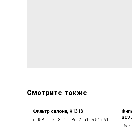
Смотрите также
Фильтр салона, K1313
Фил
SC7
daf581ed-30f8-11ee-8d92-fa163e54bf51
b6e7b