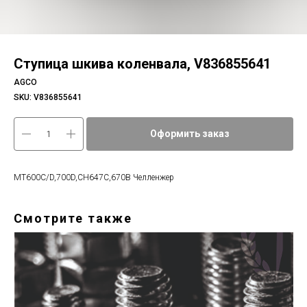
Ступица шкива коленвала, V836855641
AGCO
SKU:
V836855641
Оформить заказ
MT600C/D,700D,CH647C,670B Челленжер
Смотрите также