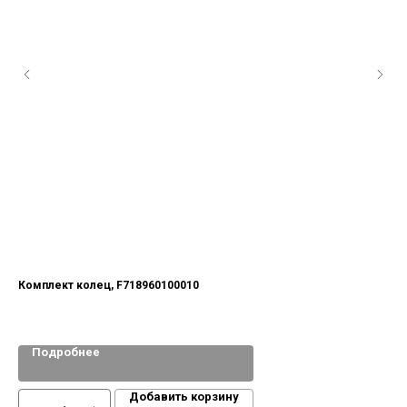
Комплект колец, F718960100010
Ро
MT5
Подробнее
Добавить корзину