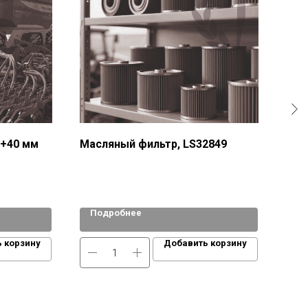
 +40 мм
Масляный фильтр, LS32849
Мас
(84
Подробнее
По
 корзину
Добавить корзину