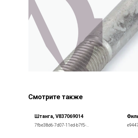
Смотрите также
762
Штанга, V837069014
Фил
8efb3b3188
7fbe38d6-7d07-11ed-b7f5-
e9447
e3b4ed11d9ea
e3b4