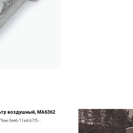
ьтр воздушный, MA6362
9ae-3ee6-11ed-b7f5-
ed11d9ea