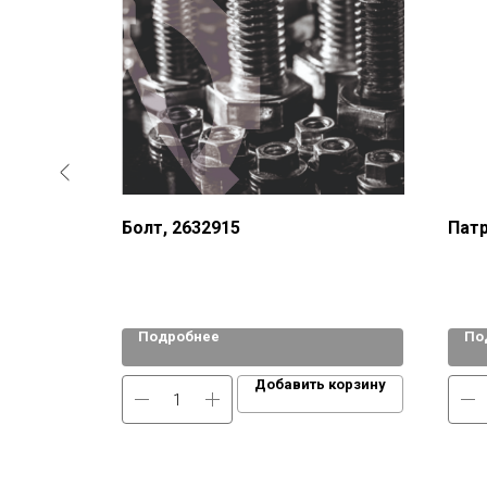
Болт, 2632915
Патр
Подробнее
По
 корзину
Добавить корзину