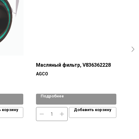
Масляный фильтр, V836362228
Дол
9791
AGCO
Подробнее
По
 корзину
Добавить корзину