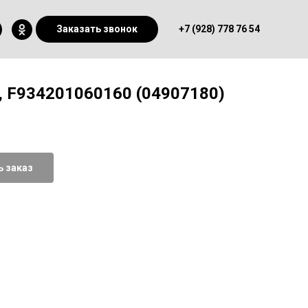
Заказать звонок
+7 (928) 778 76 54
, F934201060160 (04907180)
 заказ