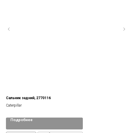
Сальник задний, 2770116
Тав
Caterpillar
Lem
Подробнее