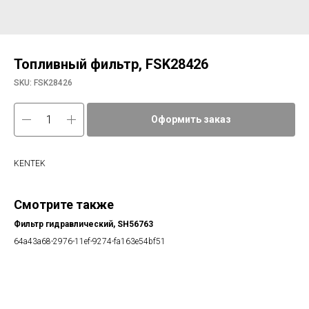
Топливный фильтр, FSK28426
SKU:
FSK28426
Оформить заказ
KENTEK
Смотрите также
Фильтр гидравлический, SH56763
Фи
64a43a68-2976-11ef-9274-fa163e54bf51
20b