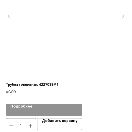
Трубка топливная, 4227038М1
Пр
AGCO
Deu
Подробнее
Добавить корзину