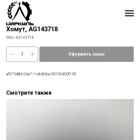
Хомут, AG143718
SKU:
AG143718
Оформить заказ
af573d84-24a7-11eb-80ca-00155d00f105
Смотрите также