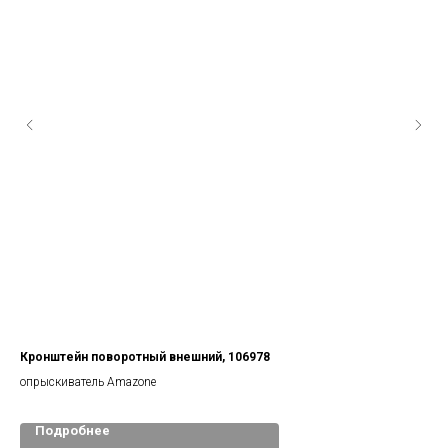
Кронштейн поворотный внешний, 106978
Гай
опрыскиватель Amazone
Подробнее