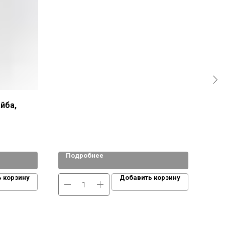
a613
йба,
Подробнее
По
 корзину
Добавить корзину