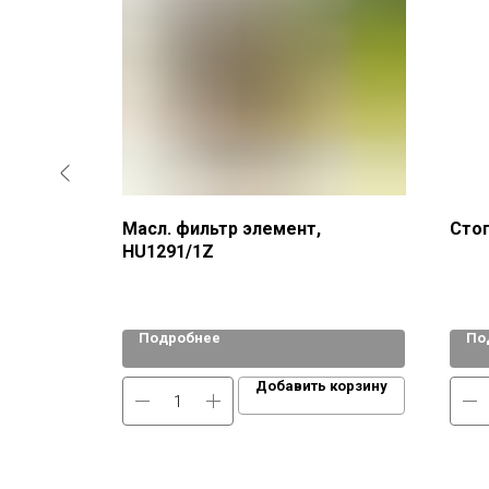
Масл. фильтр элемент,
Стоп
HU1291/1Z
Подробнее
По
 корзину
Добавить корзину