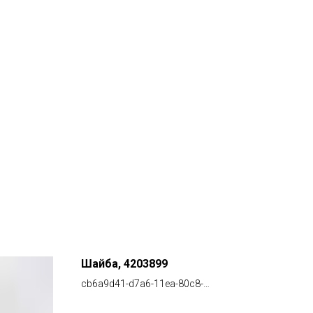
Шайба, 4203899
Эле
530
cb6a9d41-d7a6-11ea-80c8-
00155d00f104
83e0