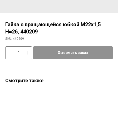
Гайка с вращающейся юбкой М22х1,5
Н=26, 440209
SKU:
440209
Оформить заказ
Смотрите также
Фи
9bc