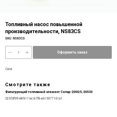
Топливный насос повышенной
производительности, NS83CS
SKU:
NS83CS
Оформить заказ
Case
Смотрите также
Фильтрующий топливный элемент Сепар-2000/5, 00530
025fdf99-48f4-11ec-b7f8-a613977161a1