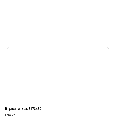
2c5
Втулка пальца, 3173430
Lemken