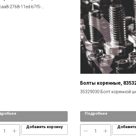
aa8-2768-11ed-b7f5-
ed11d9ea
Болты коренные, 8353
35329030 Болт коренной ш
V835329030 SCREW (SB5) 8
(Болт коренной шейки V83
SCREW (SB5) 8353 29030 )
дробнее
Подробнее
Добавить корзину
Добавить