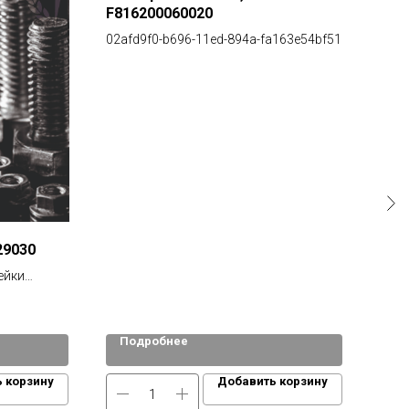
F816200060020
02afd9f0-b696-11ed-894a-fa163e54bf51
29030
Нак
сош
ейки
353 29030
5329030
Подробнее
По
 корзину
Добавить корзину