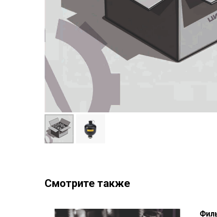
Смотрите также
й
Филь