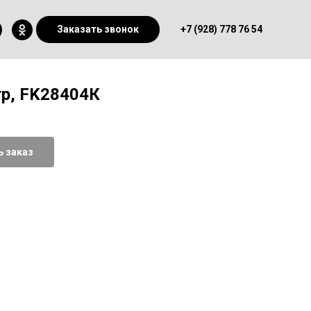
Заказать звонок
+7 (928) 778 76 54
р, FK28404К
 заказ