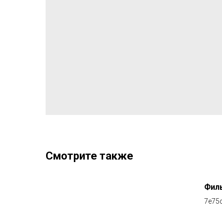
Смотрите также
Фил
7e75c
fa16