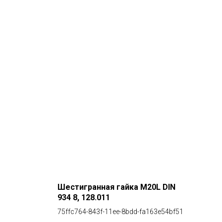
Шестигранная гайка M20L DIN
934 8, 128.011
75ffc764-843f-11ee-8bdd-fa163e54bf51