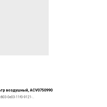
ьтр воздушный, ACV0750990
803-0e03-11f0-9121-
3e816d13