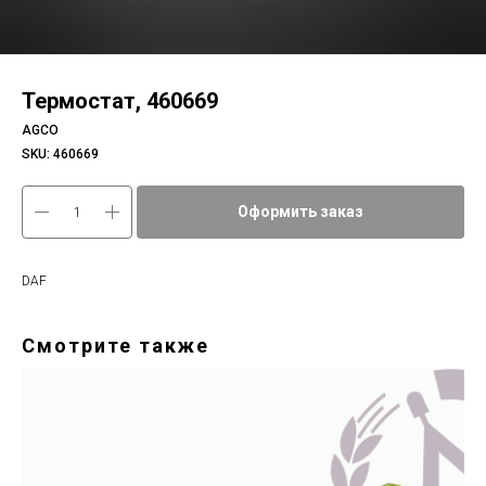
Термостат, 460669
AGCO
SKU:
460669
Оформить заказ
DAF
Смотрите также
Эл
7d4