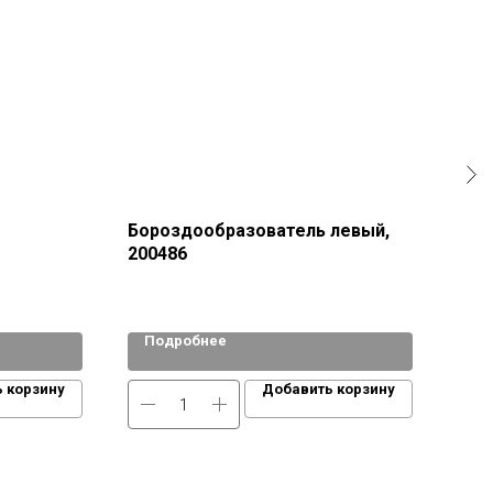
Бороздообразователь левый,
Кол
200486
Подробнее
По
 корзину
Добавить корзину