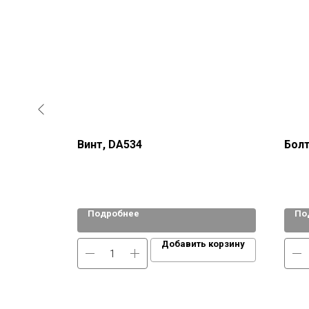
Винт, DA534
Болт
Подробнее
По
 корзину
Добавить корзину