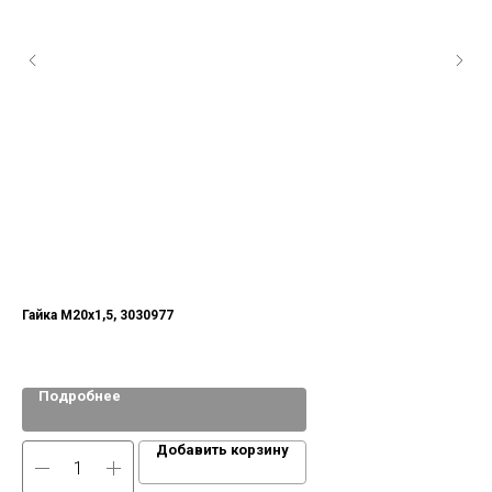
Гайка М20х1,5, 3030977
Ме
По
UF,
Подробнее
Добавить корзину