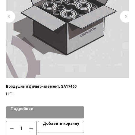
Воздушный фильтр-элемент, SA17460
Ме
HIFI
По
UF,
Подробнее
Добавить корзину