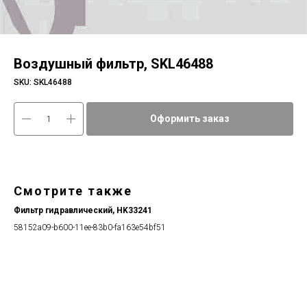
Воздушный фильтр, SKL46488
SKU:
SKL46488
Оформить заказ
Смотрите также
Фильтр гидравлический, HK33241
58152a09-b600-11ee-83b0-fa163e54bf51