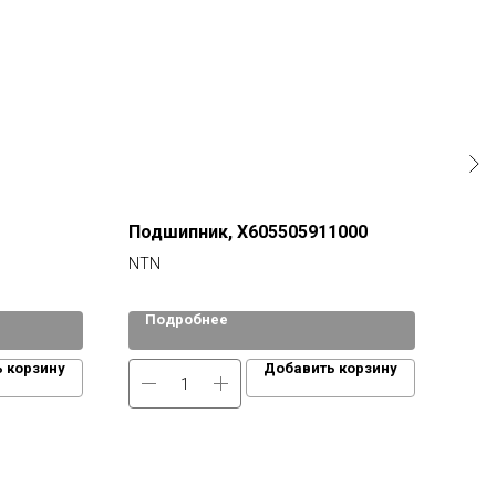
Подшипник, X605505911000
NTN
Подробнее
По
 корзину
Добавить корзину