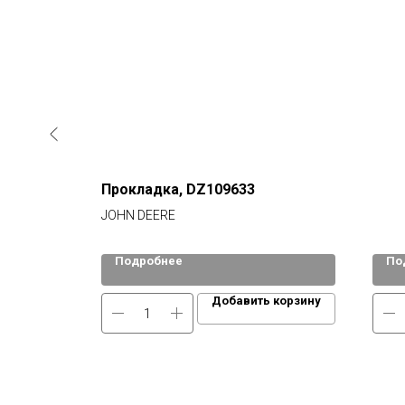
Прокладка, DZ109633
JOHN DEERE
Подробнее
По
 корзину
Добавить корзину