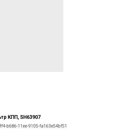
тр КПП, SH63907
ff4-b686-11ee-9105-fa163e54bf51