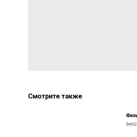
Смотрите также
Филь
9efe2