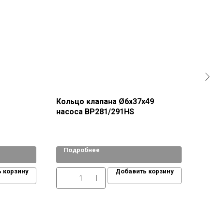
Кольцо клапана Ø6х37х49
Кла
насоса ВР281/291HS
Подробнее
По
 корзину
Добавить корзину