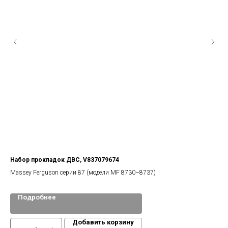
Набор прокладок ДВС, V837079674
Ко
Massey Ferguson серии 87 (модели MF 8730–8737)
Подробнее
Добавить корзину