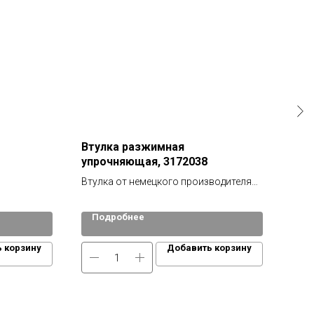
Втулка разжимная
Вту
упрочняющая, 3172038
782
Втулка от немецкого производителя
LEMKEN (Оригинал) подходит бороне
Lemken:Гигант 12
Подробнее
По
 корзину
Добавить корзину