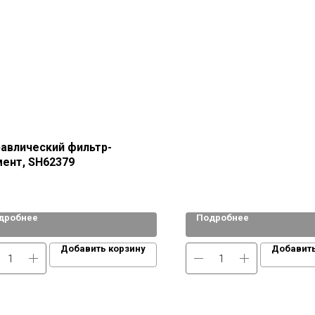
86772c2c37fd
авлический фильтр-
ент, SH62379
дробнее
Подробнее
Добавить корзину
Добавить