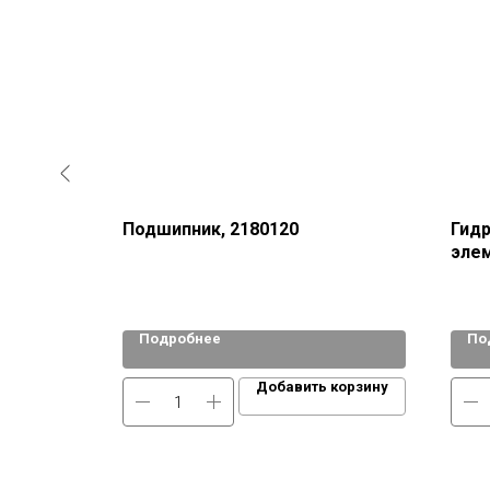
 7РК1793
Подшипник, 2180120
Гидр
элем
Подробнее
По
 корзину
Добавить корзину