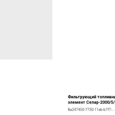
Фильтрующий топливн
элемент Сепар-2000/5/
00530/50
8a247450-7730-11eb-b7f7-