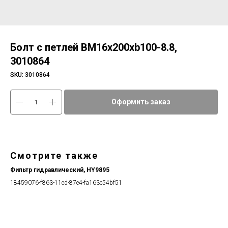
Болт с петлей ВМ16х200хb100-8.8,
3010864
SKU:
3010864
Оформить заказ
Смотрите также
Фильтр гидравлический, HY9895
18459076-f863-11ed-87e4-fa163e54bf51