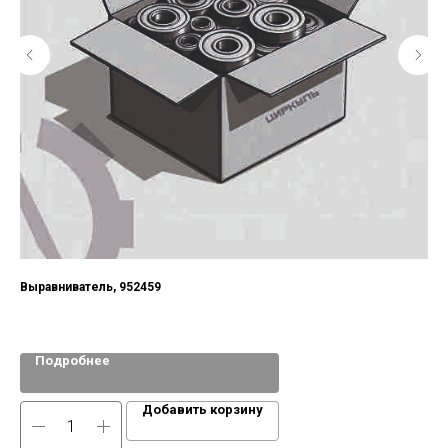
Выравниватель, 952459
По
Подробнее
Добавить корзину