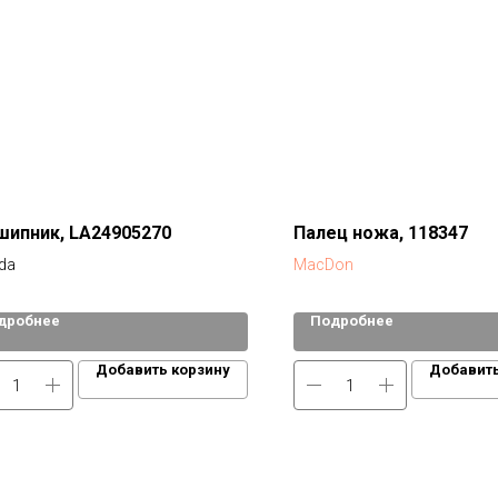
шипник, LA24905270
Палец ножа, 118347
da
MacDon
дробнее
Подробнее
Добавить корзину
Добавить