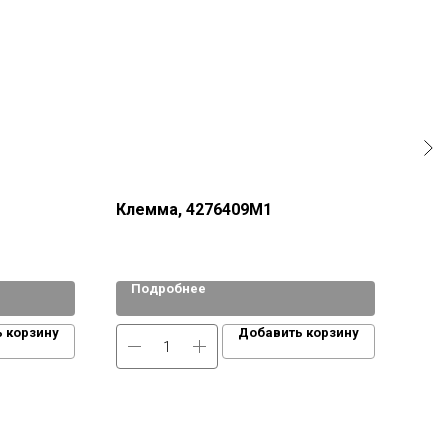
a613
Клемма, 4276409М1
Подробнее
По
 корзину
Добавить корзину