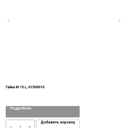
Гайка М 10 L, 61500010
По
Подробнее
Добавить корзину