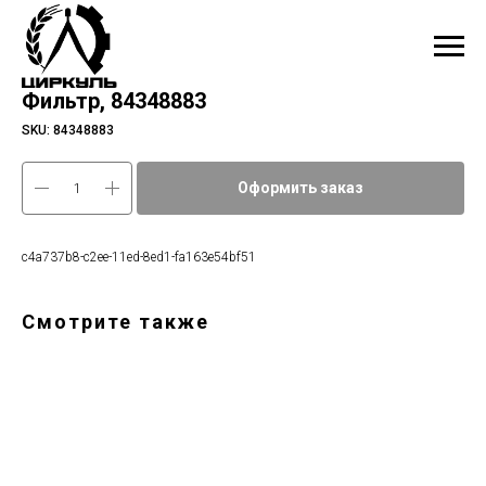
Фильтр, 84348883
SKU:
84348883
Оформить заказ
c4a737b8-c2ee-11ed-8ed1-fa163e54bf51
Смотрите также