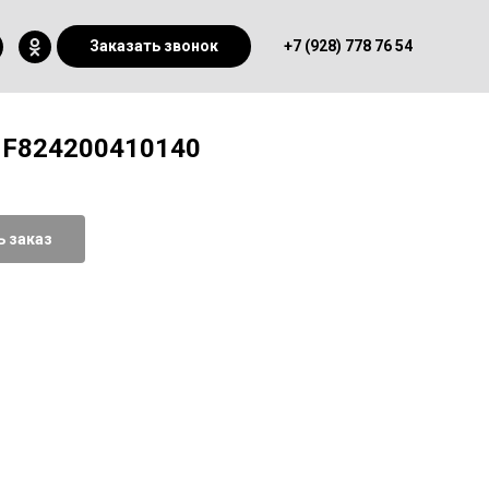
Заказать звонок
+7 (928) 778 76 54
, F824200410140
 заказ