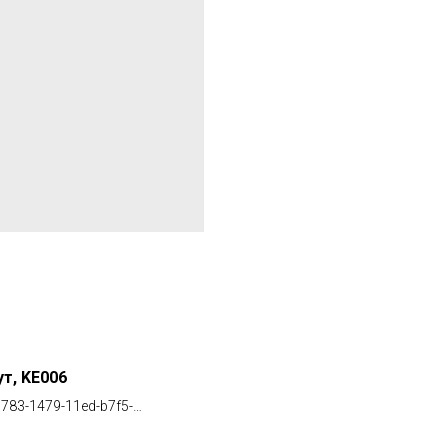
т, KE006
783-1479-11ed-b7f5-
ed11d9ea