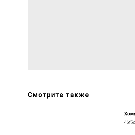
Смотрите также
Хому
46f5c
e3b4