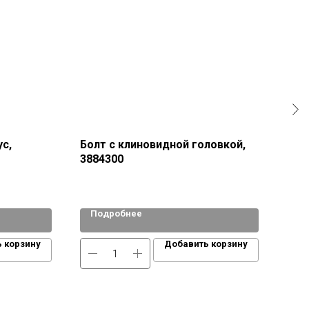
ус,
Болт с клиновидной головкой,
Дво
3884300
379.
Подробнее
По
 корзину
Добавить корзину