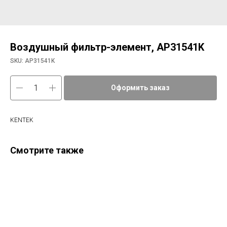
Воздушный фильтр-элемент, AP31541K
SKU:
AP31541K
Оформить заказ
KENTEK
Смотрите также
Эле
83e