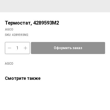
Термостат, 4289593М2
AGCO
SKU:
4289593М2
Оформить заказ
AGCO
Смотрите также
Фи
9bc