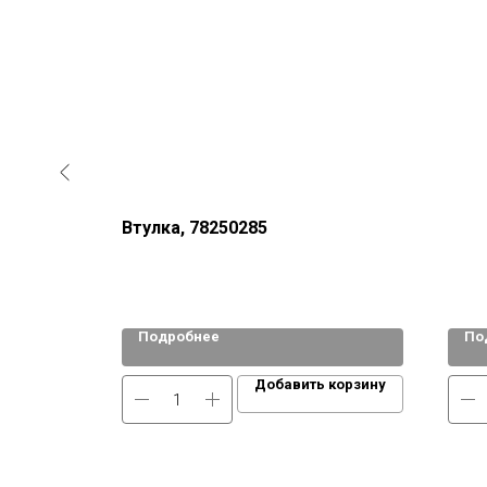
28
Втулка, 78250285
Подробнее
По
 корзину
Добавить корзину