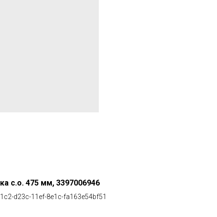
а с.о. 475 мм, 3397006946
1c2-d23c-11ef-8e1c-fa163e54bf51