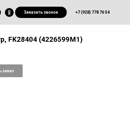
Заказать звонок
+7 (928) 778 76 54
р, FK28404 (4226599М1)
 заказ