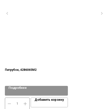
Патрубок, 4286065М2
Ось
Подробнее
Добавить корзину