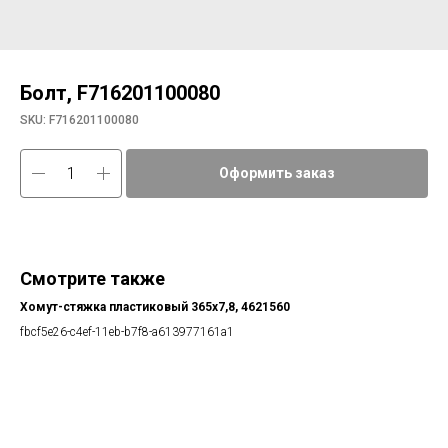
Болт, F716201100080
SKU:
F716201100080
Оформить заказ
Смотрите также
Хомут-стяжка пластиковый 365х7,8, 4621560
fbcf5e26-c4ef-11eb-b7f8-a613977161a1