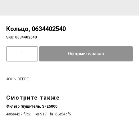
Кольцо, 0634402540
SKU:
0634402540
Оформить заказ
JOHN DEERE
Смотрите также
Фильтр глушитель, SFE5000
4a8e4427-f7c2-11ee-9171-fa163e54bf51