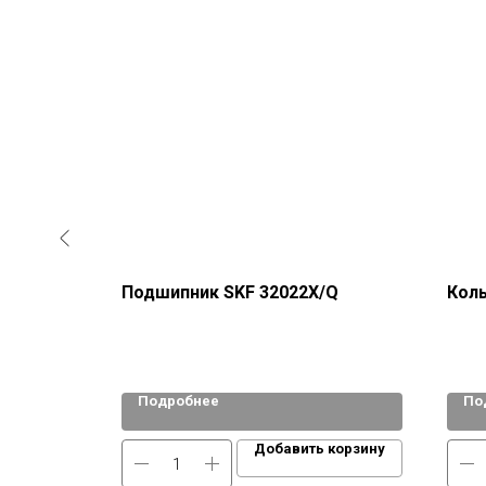
Подшипник SKF 32022X/Q
Коль
Подробнее
По
 корзину
Добавить корзину