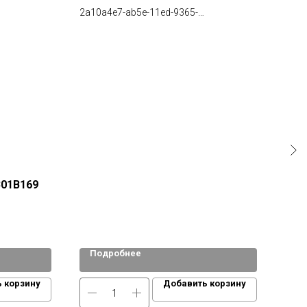
2a10a4e7-ab5e-11ed-9365-
fa163e54bf51
В01В169
Кро
лев
Подробнее
По
 корзину
Добавить корзину