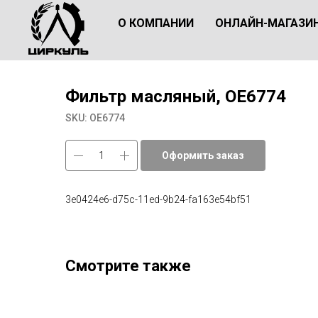
О КОМПАНИИ
ОНЛАЙН-МАГАЗИ
Фильтр масляный, OE6774
SKU:
OE6774
Оформить заказ
3e0424e6-d75c-11ed-9b24-fa163e54bf51
Смотрите также