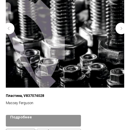
Пластина, V837074028
Ко
Massey Ferguson
Подробнее