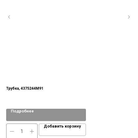
Трубка, 4375244М91
Бол
333
Подробнее
Добавить корзину