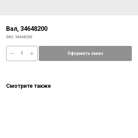
Вал, 34648200
SKU:
34648200
Оформить заказ
Смотрите также
Ша
05f