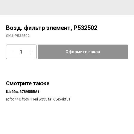
Возд. фильтр элемент, P532502
SKU:
P532502
Оформить заказ
Смотрите также
Шайба, 3789555М1
acfbc440-f3d9-11ed-8333-fa163e54bf51