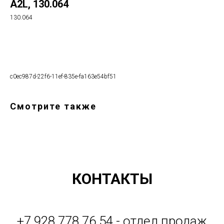
A2L, 130.064
130.064
Оформить заказ
c0ec987d-22f6-11ef-835e-fa163e54bf51
Смотрите также
КОНТАКТЫ
+7 928 778 76 54 - отдел продаж