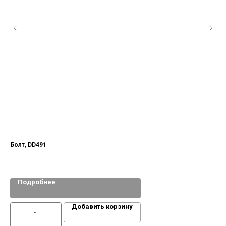
Болт, DD491
Зве
Подробнее
Добавить корзину