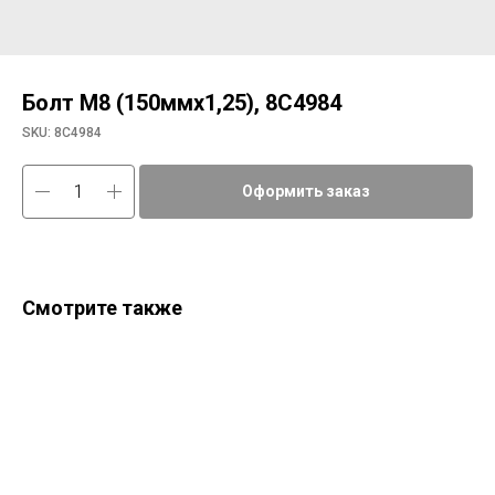
Болт М8 (150ммх1,25), 8C4984
SKU:
8C4984
Оформить заказ
Смотрите также
Шп
a80