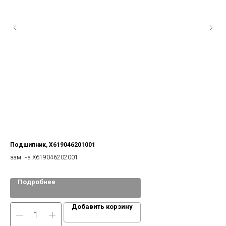
Подшипник, X619046201001
зам. на X619046202001
Подробнее
Добавить корзину