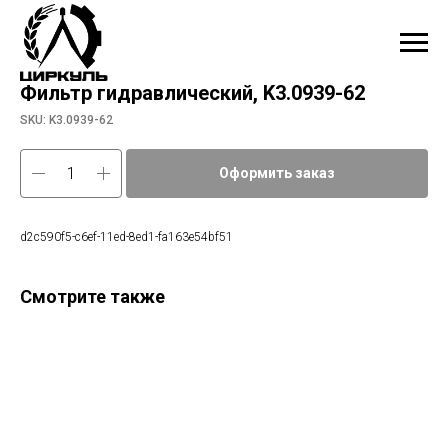
Фильтр гидравлический, K3.0939-62
SKU:
K3.0939-62
Оформить заказ
d2c590f5-c6ef-11ed-8ed1-fa163e54bf51
Смотрите также
Фи
9ea