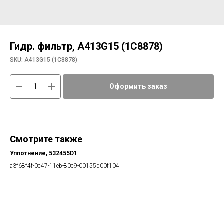
Гидр. фильтр, A413G15 (1С8878)
SKU:
A413G15 (1С8878)
Оформить заказ
Смотрите также
Уплотнение, 532455D1
a3f68f4f-0c47-11eb-80c9-00155d00f104