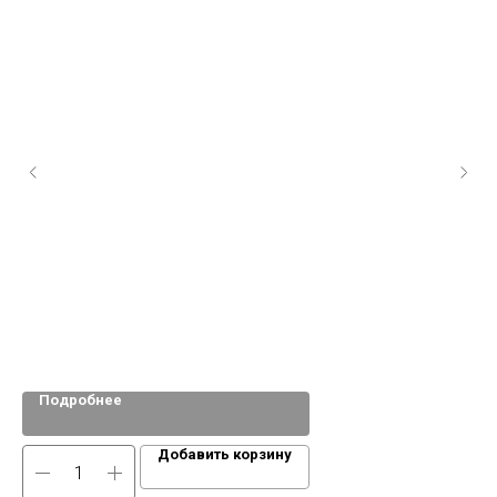
Рым
PO
Подробнее
Добавить корзину