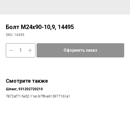
Болт М24х90-10,9, 14495
SKU:
14495
Оформить заказ
Смотрите также
Шланг, 931202720210
Шп
7872af71-5e32-11ec-b7f8-a613977161a1
5b2