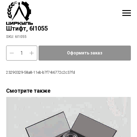
Штифт, 6I1055
SKU:
6I1055
Оформить заказ
23290329-58a8-11eb-b7f7-86772c2c37fd
Смотрите также